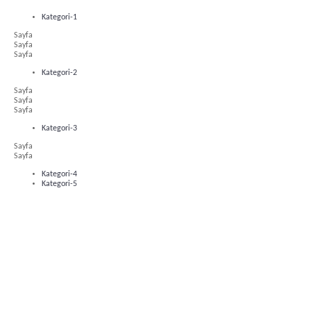
Kategori-1
Sayfa
Sayfa
Sayfa
Kategori-2
Sayfa
Sayfa
Sayfa
Kategori-3
Sayfa
Sayfa
Kategori-4
Kategori-5