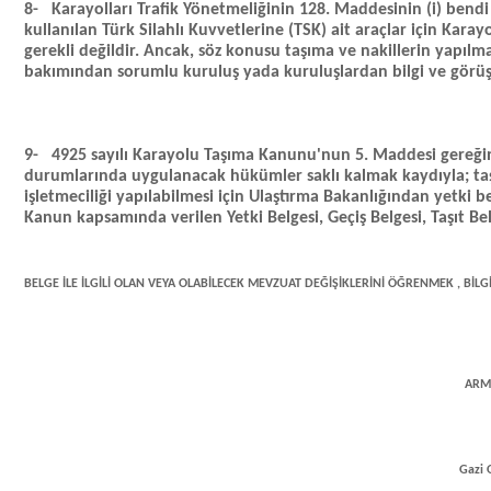
8-
Karayolları Trafik Yönetmeliğinin 128. Maddesinin (i) bendi 
kullanılan Türk Silahlı Kuvvetlerine (TSK) ait araçlar için Kara
gerekli değildir. Ancak, söz konusu taşıma ve nakillerin yapılma
bakımından sorumlu kuruluş yada kuruluşlardan bilgi ve görü
9-
4925 sayılı Karayolu Taşıma Kanunu'nun 5. Maddesi gereğince
durumlarında uygulanacak hükümler saklı kalmak kaydıyla; taşı
işletmeciliği yapılabilmesi için Ulaştırma Bakanlığından yetki be
Kanun kapsamında verilen Yetki Belgesi, Geçiş Belgesi, Taşıt Bel
BELGE İLE İLGİLİ OLAN VEYA OLABİLECEK MEVZUAT DEĞİŞİKLERİNİ ÖĞRENMEK ,
BİLG
ARM
Gazi 