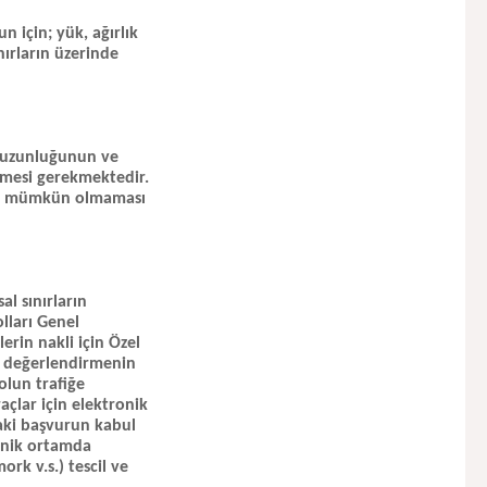
n için; yük, ağırlık
ırların üzerinde
am uzunluğunun ve
ilmesi gerekmektedir.
arak mümkün olmaması
al sınırların
olları Genel
rin nakli için Özel
kin değerlendirmenin
yolun trafiğe
açlar için elektronik
daki başvurun kabul
ronik ortamda
rk v.s.) tescil ve