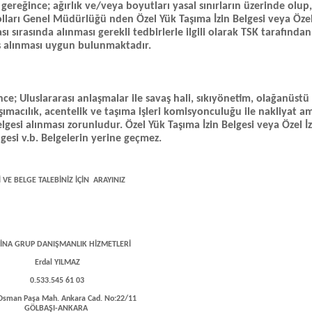
gereğince; ağırlık ve/veya boyutları yasal sınırların üzerinde olup
yolları Genel Müdürlüğü nden Özel Yük Taşıma İzin Belgesi veya Özel
sı sırasında alınması gerekli tedbirlerle ilgili olarak TSK tarafınd
ş alınması uygun bulunmaktadır.
; Uluslararası anlaşmalar ile savaş hali, sıkıyönetim, olağanüstü 
macılık, acentelik ve taşıma işleri komisyonculuğu ile nakliyat a
lgesi alınması zorunludur. Özel Yük Taşıma İzin Belgesi veya Özel İzi
gesi v.b. Belgelerin yerine geçmez.
İ VE BELGE TALEBİNİZ İÇİN ARAYINIZ
İNA GRUP DANIŞMANLIK HİZMETLERİ
Erdal YILMAZ
0.533.545 61 03
Osman Paşa Mah. Ankara Cad. No:22/11
GÖLBAŞI-ANKARA