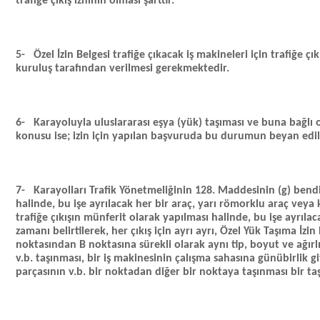
trafiğe çıkış izninin olması şarttır.
5-
Özel İzin Belgesi trafiğe çıkacak iş makineleri için trafiğe çı
kuruluş tarafından verilmesi gerekmektedir.
6-
Karayoluyla uluslararası eşya (yük) taşıması ve buna bağlı 
konusu ise; izin için yapılan başvuruda bu durumun beyan edi
7-
Karayolları Trafik Yönetmeliğinin 128. Maddesinin (g) bendi
halinde, bu işe ayrılacak her bir araç, yarı römorklu araç veya ka
trafiğe çıkışın münferit olarak yapılması halinde, bu işe ayrıla
zamanı belirtilerek, her çıkış için ayrı ayrı, Özel Yük Taşıma İz
noktasından B noktasına sürekli olarak aynı tip, boyut ve ağırlı
v.b. taşınması, bir iş makinesinin çalışma sahasına günübirlik g
parçasının v.b. bir noktadan diğer bir noktaya taşınması bir ta