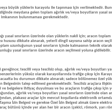
veya büyük yüklerin karayolu ile taşınması için verilmektedir. Bunu
ndiğinde meydana gelen toplam ağırlık ve/veya boyutların yasal sın
ım imkanının bulunmaması gerekmektedir.
lığı yasal sınırların üzerinde olan yüklerin nakli için; aracın topl
ası hususu dikkate alınarak, yeterli dingil sayısına sahip aracın seç
n toplam uzunluğunun yasal sınırların içinde kalmasının teknik ol
luğu yasal sınırların üzerinde aracın seçilmesi yoluna gidilebilir.
ereğince; tescilli veya tescilsiz olup, ağırlık ve/veya boyutları yas
benzerlerinin yüksüz olarak karayollarında trafiğe çıkışı için Karay
acaatta bu durumun dikkate alınarak; sadece bölünemez özel yükle
zin Belgesinin talep edilmesi gerekmektedir. Tescilsiz araçlara iliş
gi ve belgelere ihtiyaç duyulması ve bu araçların trafiğe çıkışı için 
ğundan, ağırlık ve/veya boyutları yasal sınırların üzerinde olan ar
ığından, plakasız araçlar için mevcut koşullarda elektronik ortam
şıma İzin Belgesi ve gerekse Özel İzin Belgesi almak üzere elekt
aç bütünü içinde yer alan her bir aracın (çekici, römork, yarı römo