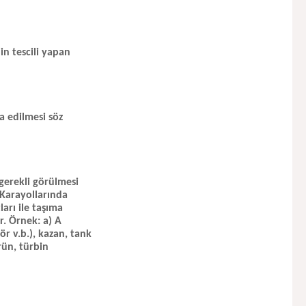
nin tescili yapan
a edilmesi söz
 gerekli görülmesi
. Karayollarında
arı ile taşıma
r. Örnek: a) A
ör v.b.), kazan, tank
rün, türbin