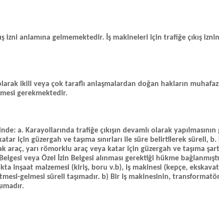
kış izni anlamına gelmemektedir. İş makineleri için trafiğe çıkış izni
olarak ikili veya çok taraflı anlaşmalardan doğan hakların muhafaz
lmesi gerekmektedir.
nde: a. Karayollarında trafiğe çıkışın devamlı olarak yapılmasının
tar için güzergah ve taşıma sınırları ile süre belirtilerek süreli, b
cak araç, yarı römorklu araç veya katar için güzergah ve taşıma şartl
in Belgesi veya Özel İzin Belgesi alınması gerektiği hükme bağlanmıştı
kta inşaat malzemesi (kiriş, boru v.b), iş makinesi (kepçe, ekskavat
itmesi-gelmesi süreli taşımadır. b) Bir iş makinesinin, transformatö
şımadır.