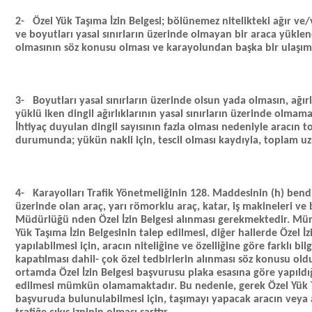
2-
Özel Yük Taşıma İzin Belgesi; bölünemez nitelikteki ağır ve/
ve boyutları yasal sınırların üzerinde olmayan bir araca yükle
olmasının söz konusu olması ve karayolundan başka bir ulaş
3-
Boyutları yasal sınırların üzerinde olsun yada olmasın, ağır
yüklü iken dingil ağırlıklarının yasal sınırların üzerinde olmam
İhtiyaç duyulan dingil sayısının fazla olması nedeniyle aracı
durumunda; yükün nakli için, tescil olması kaydıyla, toplam uzun
4-
Karayolları Trafik Yönetmeliğinin 128. Maddesinin (h) bendi g
üzerinde olan araç, yarı römorklu araç, katar, iş makineleri ve 
Müdürlüğü nden Özel İzin Belgesi alınması gerekmektedir. Mür
Yük Taşıma İzin Belgesinin talep edilmesi, diğer hallerde Özel İ
yapılabilmesi için, aracın niteliğine ve özelliğine göre farklı bil
kapatılması dahil- çok özel tedbirlerin alınması söz konusu oldu
ortamda Özel İzin Belgesi başvurusu plaka esasına göre yapıld
edilmesi mümkün olamamaktadır. Bu nedenle, gerek Özel Yük Ta
başvuruda bulunulabilmesi için, taşımayı yapacak aracın veya ar