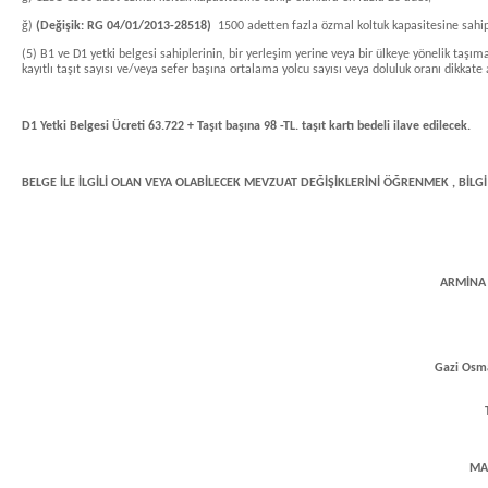
ğ)
(Değişik: RG 04/01/2013-28518)
1500 adetten fazla özmal koltuk kapasitesine sahip o
(5) B1 ve D1 yetki belgesi sahiplerinin, bir yerleşim yerine veya bir ülkeye yönelik taşı
kayıtlı taşıt sayısı ve/veya sefer başına ortalama yolcu sayısı veya doluluk oranı dikkate 
D1 Yetki Belgesi Ücreti 63.722 + Taşıt başına 98 -TL. taşıt kartı bedeli ilave edilecek.
BELGE İLE İLGİLİ OLAN VEYA OLABİLECEK MEVZUAT DEĞİŞİKLERİNİ ÖĞRENMEK ,
BİLGİ
ARMİNA 
Gazi Osma
MA