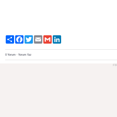
Paylaş
Facebook
Twitter
Email
Gmail
LinkedIn
0 Yorum
-
Yorum Yaz
Fİ