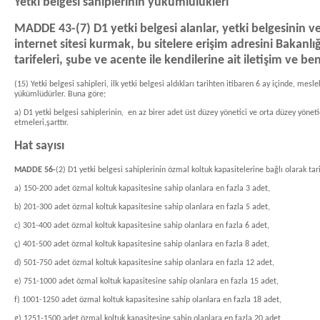
Yetki belgesi sahiplerinin yükümlülükleri
MADDE 43-(7) D1 yetki belgesi alanlar, yetki belgesinin veri
internet sitesi kurmak, bu sitelere erişim adresini Bakanl
tarifeleri, şube ve acente ile kendilerine ait iletişim ve b
(15) Yetki belgesi sahipleri, ilk yetki belgesi aldıkları tarihten itibaren 6 ay içinde, mes
yükümlüdürler. Buna göre;
a) D1 yetki belgesi sahiplerinin, en az birer adet üst düzey yönetici ve orta düzey yönetic
etmeleri,şarttır.
Hat sayısı
MADDE 56-
(2) D1 yetki belgesi sahiplerinin özmal koltuk kapasitelerine bağlı olarak tari
a) 150-200 adet özmal koltuk kapasitesine sahip olanlara en fazla 3 adet,
b) 201-300 adet özmal koltuk kapasitesine sahip olanlara en fazla 5 adet,
c) 301-400 adet özmal koltuk kapasitesine sahip olanlara en fazla 6 adet,
ç) 401-500 adet özmal koltuk kapasitesine sahip olanlara en fazla 8 adet,
d) 501-750 adet özmal koltuk kapasitesine sahip olanlara en fazla 12 adet,
e) 751-1000 adet özmal koltuk kapasitesine sahip olanlara en fazla 15 adet,
f) 1001-1250 adet özmal koltuk kapasitesine sahip olanlara en fazla 18 adet,
g) 1251-1500 adet özmal koltuk kapasitesine sahip olanlara en fazla 20 adet,