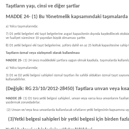
Taşıtların yaşı, cinsi ve diğer şartlar
MADDE 24- (1) Bu Yönetmelik kapsamındaki taşımalarda kul
a) Yolcu taşımalarında;
7) D1 yetki belgeleri eki taşıt belgelerine asgari kapasitenin dışında kaydedilecek otobü
ve faaliyet süresince 10 yaşından büyük olmaması şarttır.
8) D1 yetki belgesi eki taşıt belgelerine, şoförü dahil en az 25 koltuk kapasitesine sahip 
Taşıtların özmal veya sözleşmeli olarak kullanılması
MADDE 25-
(1)
24 üncü maddedeki şartlara uygun olmak kaydıyla, taşımalarda kullanılaca
a) Yolcu taşımalarında;
3) D1 ve D2 yetki belgesi sahipleri özmal taşıtları ile sahibi oldukları özmal taşıt sayısı
kullanabilirler.
(Değişik: RG 23/10/2012-28450) Taşıtlara unvan veya kı
MADDE 28
- (1) D1 türü yetki belgesi sahipleri, unvan veya varsa kısa unvanlarını faaliye
yazdırmak zorundadırlar.
(2) Unvan ve/veya kısa unvanlarda kullanılacak sıfatların yetki belgesinin kapsamına uyg
(3)Yetki belgesi sahipleri bir yetki belgesi için birden fa