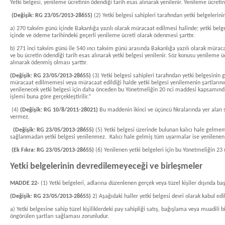
Yetki belgesi, yenileme ücretinin ödendiği tarih esas alınarak yenilenir. Yenileme ücreti
(Değişik: RG 23/05/2013-28655)
(2) Yetki belgesi sahipleri tarafından yetki belgelerini
a) 270 takvim günü içinde Bakanlığa yazılı olarak müracaat edilmesi halinde; yetki belge
içinde ve ödeme tarihindeki geçerli yenileme ücreti olarak ödenmesi şarttır.
b) 271 inci takvim günü ile 540 ıncı takvim günü arasında Bakanlığa yazılı olarak müraca
ve bu ücretin ödendiği tarih esas alınarak yetki belgesi yenilenir. Söz konusu yenileme ü
alınarak ödenmiş olması şarttır.
(Değişik: RG 23/05/2013-28655)
(3) Yetki belgesi sahipleri tarafından yetki belgesinin g
müracaat edilmemesi veya müracaat edildiği halde yetki belgesi yenilemenin şartlarının 
yenilenecek yetki belgesi için daha önceden bu Yönetmeliğin 20 nci maddesi kapsamında ve
işlemi buna göre gerçekleştirilir.”
(4)
(Değişik: RG 10/8/2011-28021)
Bu maddenin ikinci ve üçüncü fıkralarında yer alan 
vermez.
(Değişik: RG 23/05/2013-28655)
(5) Yetki belgesi üzerinde bulunan kalıcı hale gelme
sağlanmadan yetki belgesi yenilenmez. Kalıcı hale gelmiş tüm uyarmalar ise yenilenen yet
(Ek Fıkra: RG 23/05/2013-28655)
(6) Yenilenen yetki belgeleri için bu Yönetmeliğin 23
Yetki belgelerinin devredilemeyeceği ve birleşmeler
MADDE 22-
(1) Yetki belgeleri, adlarına düzenlenen gerçek veya tüzel kişiler dışında ba
(Değişik: RG 23/05/2013-28655)
2) Aşağıdaki haller yetki belgesi devri olarak kabul ed
a) Yetki belgesine sahip tüzel kişiliklerdeki pay sahipliği satış, bağışlama veya muadili b
öngörülen şartları sağlaması zorunludur.