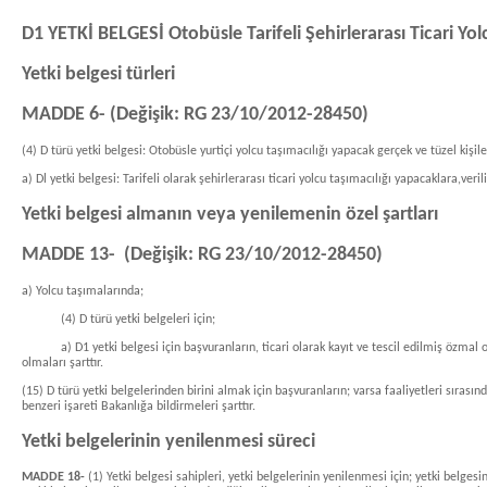
D1 YETKİ BELGESİ Otobüsle Tarifeli Şehirlerarası Ticari Yol
Yetki belgesi türleri
MADDE 6- (Değişik: RG 23/10/2012-28450)
(4) D türü yetki belgesi: Otobüsle yurtiçi yolcu taşımacılığı yapacak gerçek ve tüzel kişile
a) Dl yetki belgesi: Tarifeli olarak şehirlerarası ticari yolcu taşımacılığı yapacaklara,verili
Yetki belgesi almanın veya yenilemenin özel şartları
MADDE 13- (Değişik: RG 23/10/2012-28450)
a) Yolcu taşımalarında;
(4) D türü yetki belgeleri için;
a) D1 yetki belgesi için başvuranların, ticari olarak kayıt ve tescil edilmiş özmal o
olmaları şarttır.
(15) D türü yetki belgelerinden birini almak için başvuranların; varsa faaliyetleri sırasın
benzeri işareti Bakanlığa bildirmeleri şarttır.
Yetki belgelerinin yenilenmesi süreci
MADDE 18-
(1)
Yetki belgesi sahipleri, yetki belgelerinin yenilenmesi için; yetki belges