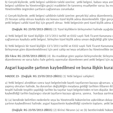
b) Gerçek kişilerde, yetki belgesi sahibinin talebi üzerine; yetki belgesi, babası veya an
belgesi sahibine bu Yönetmeliğin geçici maddeleri ile tanınmış muafiyetler varsa; bu muaf
Yönetmelikte öngörülen şartların sağlanması zorunludur.
c) Gerçek kişilerde, yetki belgesi sahibinin talebi üzerine; gerçek kişi adına düzenlenmiş ol
25 hisseye sahip olması kaydıyla söz konusu tüzel kişilik adına düzenlenebilir. Eğer gerç
yetki belgesi sahibi tüzel kişi için geçerli olmaz. Yetki belgesinin yeni tüzel kişilik ad
(Değişik: RG 23/05/2013-28655)
(3) Tüzel kişiliklerin birleşmeleri halinde aşağıda
a) Yetki belgeli bir tüzel kişiliğin 13/1/2011 tarihli ve 6102 sayılı Türk Ticaret Kanununa
sağlanması kaydıyla yetki belgesi, birleşilen tüzel kişilik adına unvan değişikliği gibi iş
b) Yetki belgesiz bir tüzel kişiliğin 13/1/2011 tarihli ve 6102 sayılı Türk Ticaret Kanununa
birleşmeye göre düzenlenebilmesi için yeni sahip ve/veya ortakların bu Yönetmelikte ön
(Ek Fıkra: RG 23/05/2013-28655)
(4) Bu maddeye göre yapılan birleşmelerde; birleşme
düzenlenmez ve varsa kalıcı hale gelmiş uyarmalar düzenlenen yeni yetki belgesi için ayn
Asgari kapasite şartının kaybedilmesi ve buna ilişkin kural
MADDE 23-
(Değişik: RG 23/05/2013-28655)
(1) Yetki belgesi sahipleri;
a) Yetki belgesi alındıktan sonra taşıt belgelerinde kayıtlı taşıtlarının kazaya uğrama
yapmış olmaları halinde, bu durumları değişikliğin meydana geldiği tarihten itibaren 60 
tespiti halinde tespitin yapıldığı tarihte bu taşıtlar taşıt belgelerinden re’sen düşülür.
kaybedildiği tarihin başlangıcı olarak taşıtların kazaya uğrama, yanma, hurdaya ayrılma 
b) (a) bendinde belirtilen nedenlerle veya bu Yönetmelik hükümlerine aykırılıktan dolay
şartının kaybedilmesi halinde; asgari kapasitenin kaybedildiği sürelerin toplamı, yetki b
(Değişik: RG 23/05/2013-28655)
(2) Birinci fıkranın (a) ve (b) bentlerindeki hük