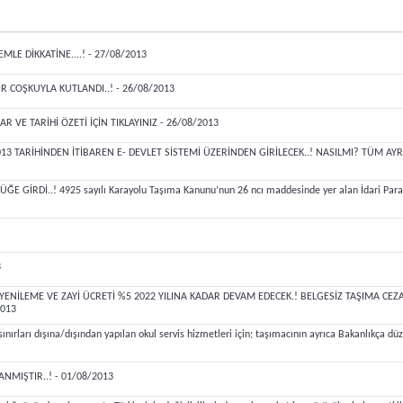
LE DİKKATİNE....! - 27/08/2013
COŞKUYLA KUTLANDI..! - 26/08/2013
VE TARİHİ ÖZETİ İÇİN TIKLAYINIZ - 26/08/2013
2013 TARİHİNDEN İTİBAREN E- DEVLET SİSTEMİ ÜZERİNDEN GİRİLECEK..! NASILMI? TÜM AYR
GİRDİ..! 4925 sayılı Karayolu Taşıma Kanunu’nun 26 ncı maddesinde yer alan İdari Para C
3
NİLEME VE ZAYİ ÜCRETİ %5 2022 YILINA KADAR DEVAM EDECEK.! BELGESİZ TAŞIMA CEZAS
2013
rı dışına/dışından yapılan okul servis hizmetleri için; taşımacının ayrıca Bakanlıkça düz
NMIŞTIR..! - 01/08/2013