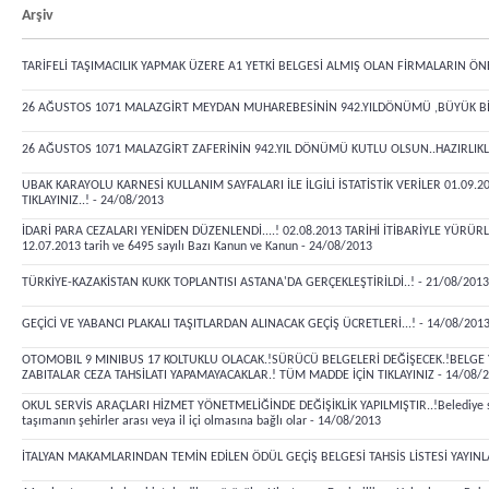
Arşiv
TARİFELİ TAŞIMACILIK YAPMAK ÜZERE A1 YETKİ BELGESİ ALMIŞ OLAN FİRMALARIN ÖNEM
26 AĞUSTOS 1071 MALAZGİRT MEYDAN MUHAREBESİNİN 942.YILDÖNÜMÜ ,BÜYÜK BİR 
26 AĞUSTOS 1071 MALAZGİRT ZAFERİNİN 942.YIL DÖNÜMÜ KUTLU OLSUN..HAZIRLIKLAR 
UBAK KARAYOLU KARNESİ KULLANIM SAYFALARI İLE İLGİLİ İSTATİSTİK VERİLER 01.09.
TIKLAYINIZ..! - 24/08/2013
İDARİ PARA CEZALARI YENİDEN DÜZENLENDİ....! 02.08.2013 TARİHİ İTİBARİYLE YÜRÜRLÜĞE 
12.07.2013 tarih ve 6495 sayılı Bazı Kanun ve Kanun - 24/08/2013
TÜRKİYE-KAZAKİSTAN KUKK TOPLANTISI ASTANA'DA GERÇEKLEŞTİRİLDİ..! - 21/08/2013
GEÇİCİ VE YABANCI PLAKALI TAŞITLARDAN ALINACAK GEÇİŞ ÜCRETLERİ...! - 14/08/201
OTOMOBIL 9 MINIBUS 17 KOLTUKLU OLACAK.!SÜRÜCÜ BELGELERİ DEĞİŞECEK.!BELGE YE
ZABITALAR CEZA TAHSİLATI YAPAMAYACAKLAR.! TÜM MADDE İÇİN TIKLAYINIZ - 14/08/
OKUL SERVİS ARAÇLARI HİZMET YÖNETMELİĞİNDE DEĞİŞİKLİK YAPILMIŞTIR..!Belediye sınırla
taşımanın şehirler arası veya il içi olmasına bağlı olar - 14/08/2013
İTALYAN MAKAMLARINDAN TEMİN EDİLEN ÖDÜL GEÇİŞ BELGESİ TAHSİS LİSTESİ YAYINLA