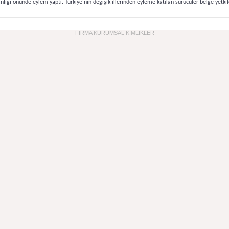
ığı önünde eylem yaptı. Türkiye'nin değişik illerinden eyleme katılan sürücüler belge yetkile
FİRMA KURUMSAL KİMLİKLER