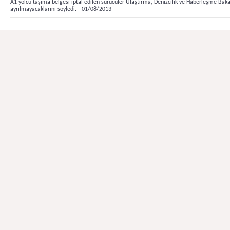
A1 yolcu taşıma belgesi iptal edilen sürücüler Ulaştırma, Denizcilik ve Haberleşme Bakanl
ayrılmayacaklarını söyledi. - 01/08/2013