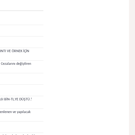
INTI VE ÖRNEK İÇİN
ezalarını değiştiren
I BİN-TL.YE DÜŞTÜ.!
enlenen ve yapılacak