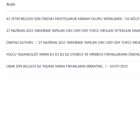
Arşiv
A1 YETKİ BELGESİ İÇİN ÖNEMLİ MÜSTEŞARLIK MAKAM OLURU YAYINLANDI..! 03 AĞUS
27 HAZİRAN 2015 TARİHİNDE YAPILAN (SRC-ODY-ÜDY TÜRÜ) MESLEKİ YETERLİLİK SINAV
ÖNEMLİ DUYURU ..! 27 HAZİRAN 2015 TARİHİNDE YAPILAN (SRC-ODY-ÜDY TÜRÜ) MESL
YOLCU TAŞIMACILIĞI YAPAN B1 D1 B2 D2 OTOBÜS VE MİNİBÜS FİRMALARININ ÖNEMLE 
UBAK İZİN BELGESİ İLE TAŞIMA YAPAN FİRMALARIN DİKKATİNE...! - 10/07/2015